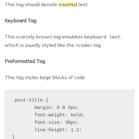
This tag should denote
inserted
text.
Keyboard Tag
This scarcely known tag emulates
,
keyboard text
which is usually styled like the
tag.
<code>
Preformatted Tag
This tag styles large blocks of code.
.post-title {

	margin: 0 0 5px;

	font-weight: bold;

	font-size: 38px;

	line-height: 1.2;

}