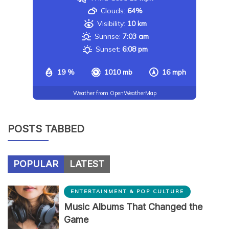
Clouds:
64%
Visibility:
10 km
Sunrise:
7:03 am
Sunset:
6:08 pm
19 %
1010 mb
16 mph
Weather from OpenWeatherMap
POSTS TABBED
POPULAR
LATEST
ENTERTAINMENT & POP CULTURE
Music Albums That Changed the
Game