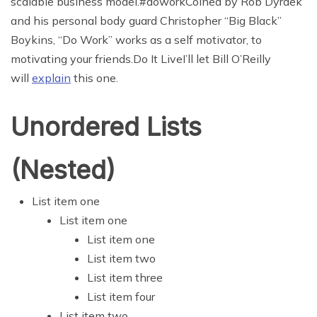
scalable business model.#doworkCoined by Rob Dyrdek
and his personal body guard Christopher “Big Black”
Boykins, “Do Work” works as a self motivator, to
motivating your friends.Do It LiveI’ll let Bill O’Reilly
will
explain
this one.
Unordered Lists
(Nested)
List item one
List item one
List item one
List item two
List item three
List item four
List item two