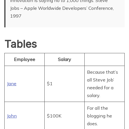
Innovation is saying no to 1,000 things. Steve
Jobs – Apple Worldwide Developers’ Conference,
1997
Tables
Employee
Salary
Because that’s
all Steve Job’
Jane
$1
needed for a
salary.
For all the
John
$100K
blogging he
does.