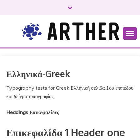
S
k
i
p
t
o
Just another WordPress site
ARTHER
c
o
n
t
Ελληνικά-Greek
e
n
Typography tests for Greek Ελληνική σελίδα 1ου επιπέδου
t
και δείγμα τυπογραφίας.
Headings Επικεφαλίδες
Επικεφαλίδα 1 Header one