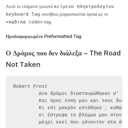
Αυτό το ελάχιστο γνωστό
κείμενο πληκτρολογίου
, συνήθως μορφοποιείται όμοια με το
keyboard Tag
tag.
<κώδικα code>
Προδιαμορφωμένο Preformatted Tag
Ο Δρόμος που δεν διάλεξα – The Road
Not Taken
Robert Frost
	 Δυο δρόμοι διασταυρώθηκαν σ' ένα χρυσαφένιο δάσος ,

	 Και προς λύπη μου και τους δυο τα πόδια μου να ταξιδέψουν δεν μπορούσαν

	 Κι επί μακρόν εστάθηκα , καθώς ένας ήμουν ταξιδευτής μονάχος ,

	 κι έστρεψα το βλέμμα μου στον πρώτο όσο να χαθεί στο βάθος

	 μέχρι εκεί που χάνονταν στα άγρια χόρτα που βλαστούσαν.
