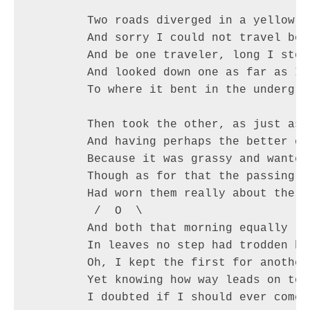
	Two roads diverged in a yellow wood,

	And sorry I could not travel both          (\_/)

	And be one traveler, long I stood         (='.'=)

	And looked down one as far as I could     (")_(")

	To where it bent in the undergrowth;

	Then took the other, as just as fair,

	And having perhaps the better claim,          |\_/|

	Because it was grassy and wanted wear;       / @ @ \

	Though as for that the passing there        ( > º < )

	Had worn them really about the same,         `>>x<<´

	 /  O  \

	And both that morning equally lay

	In leaves no step had trodden black.

	Oh, I kept the first for another day!

	Yet knowing how way leads on to way,

	I doubted if I should ever come back.
