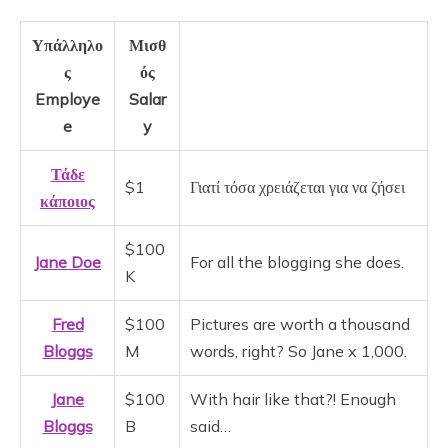
Υπάλληλο
Μισθ
ς
ός
Employe
Salar
e
y
Τάδε
$1
Γιατί τόσα χρειάζεται για να ζήσει
κάποιος
$100
Jane Doe
For all the blogging she does.
K
Fred
$100
Pictures are worth a thousand
Bloggs
M
words, right? So Jane x 1,000.
Jane
$100
With hair like that?! Enough
Bloggs
B
said…