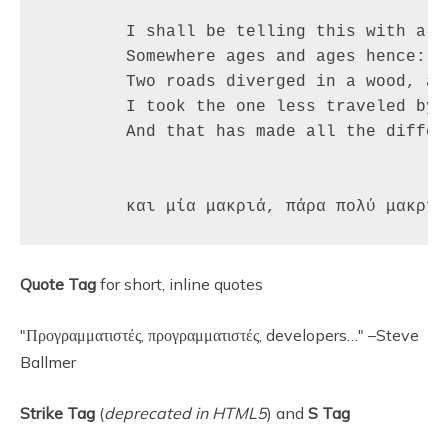
	I shall be telling this with a sigh

	Somewhere ages and ages hence:

	Two roads diverged in a wood, and I—

	I took the one less traveled by,

	And that has made all the difference.

Quote Tag
for short, inline quotes
Προγραμματιστές, προγραμματιστές, developers…
–Steve
Ballmer
Strike Tag
(
deprecated in HTML5
) and
S Tag